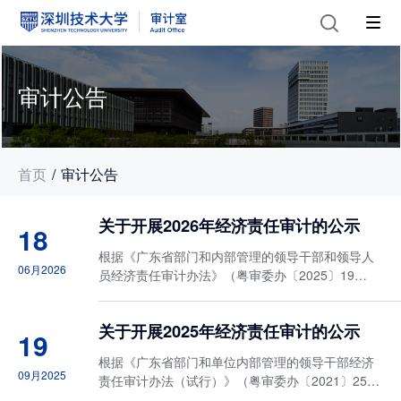
审计公告
首页
审计公告
关于开展2026年经济责任审计的公示
18
根据《广东省部门和内部管理的领导干部和领导人
06月2026
员经济责任审计办法》（粤审委办〔2025〕19
号）、《深圳技术大学经济责任审计实施办法》
（深技大发〔2023〕53号）及学校2026年内部审计
关于开展2025年经济责任审计的公示
工作计划，审计室自2026年4月...
19
​根据《广东省部门和单位内部管理的领导干部经济
09月2025
责任审计办法（试行）》（粤审委办〔2021〕25
号）及《深圳技术大学经济责任审计实施办法》